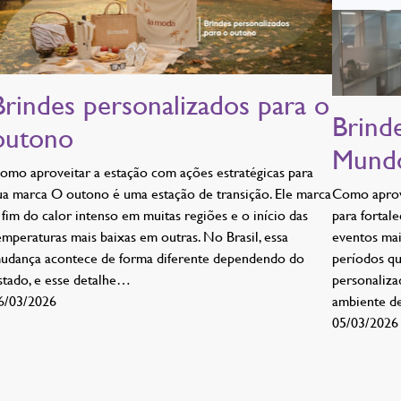
Brindes personalizados para o
Brind
outono
Mund
omo aproveitar a estação com ações estratégicas para
ua marca O outono é uma estação de transição. Ele marca
Como aprove
 fim do calor intenso em muitas regiões e o início das
para fortal
emperaturas mais baixas em outras. No Brasil, essa
eventos ma
udança acontece de forma diferente dependendo do
períodos q
stado, e esse detalhe…
personaliza
6/03/2026
ambiente d
05/03/2026