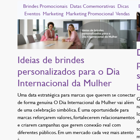
Brindes Promocionais
Datas Comemorativas
Dicas
Eventos
Marketing
Marketing Promocional
Vendas
Ideias de brindes
personalizados para o Dia
Internacional da Mulher
Uma data estratégica para marcas que querem se conectar
G
de forma genuína O Dia Internacional da Mulher vai além
n
de uma celebração simbólica. É uma oportunidade para
l
marcas reforçarem valores, fortalecerem relacionamentos
d
e criarem campanhas que gerem conexão real com
t
diferentes públicos. Em um mercado cada vez mais atento
m
à…