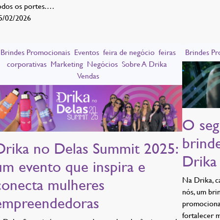
odos os portes.…
5/02/2026
Brindes Promocionais
Eventos
feira de negócio
feiras
Brindes Pr
corporativas
Marketing
Negócios
Sobre A Drika
Vendas
O seg
brind
Drika no Delas Summit 2025:
Drika
um evento que inspira e
Na Drika, c
conecta mulheres
nós, um bri
empreendedoras
promocional
fortalecer m