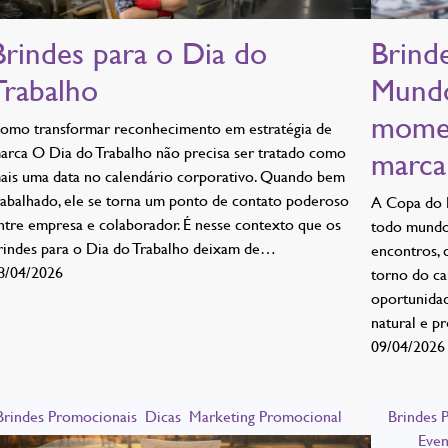
Brindes para o Dia do
Brind
Trabalho
Mundo
momen
omo transformar reconhecimento em estratégia de
arca O Dia do Trabalho não precisa ser tratado como
marca
ais uma data no calendário corporativo. Quando bem
rabalhado, ele se torna um ponto de contato poderoso
A Copa do 
ntre empresa e colaborador. É nesse contexto que os
todo mundo 
rindes para o Dia do Trabalho deixam de…
encontros, 
8/04/2026
torno do ca
oportunidad
natural e p
09/04/2026
Brindes Promocionais
Dicas
Marketing Promocional
Brindes 
Even