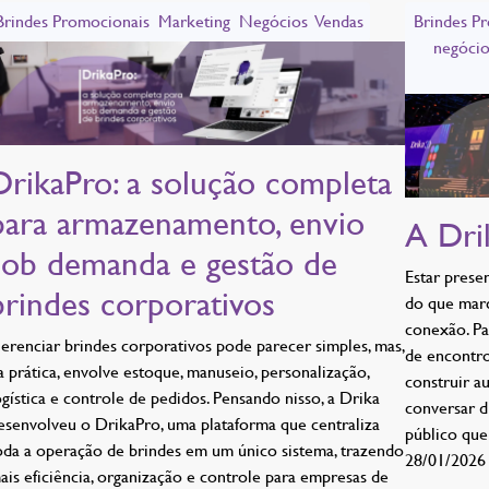
Brindes Promocionais
Marketing
Negócios
Vendas
Brindes P
negóci
DrikaPro: a solução completa
para armazenamento, envio
A Dri
sob demanda e gestão de
Estar prese
brindes corporativos
do que marc
conexão. Pa
erenciar brindes corporativos pode parecer simples, mas,
de encontros
a prática, envolve estoque, manuseio, personalização,
construir a
ogística e controle de pedidos. Pensando nisso, a Drika
conversar 
esenvolveu o DrikaPro, uma plataforma que centraliza
público que
oda a operação de brindes em um único sistema, trazendo
28/01/2026
ais eficiência, organização e controle para empresas de